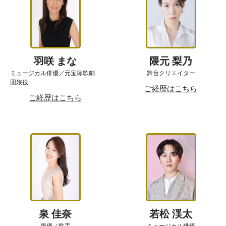
羽咲 まな
隈元 梨乃
ミュージカル俳優／元宝塚歌劇
舞台クリエイター
団娘役
ご経歴はこちら
ご経歴はこちら
泉 佳奈
若松 渓太
声優／歌手
ミュージカル俳優