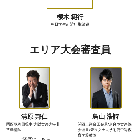
櫻木 範行
朝日学生新聞社 取締役
エリア大会審査員
清原 邦仁
鳥山 浩詩
関西歌劇団理事/大阪音楽大学非
関西二期会正会員/奈良市音楽協
常勤講師
会理事/奈良女子大学附属中等教
育学校教諭
ご経歴はこちら