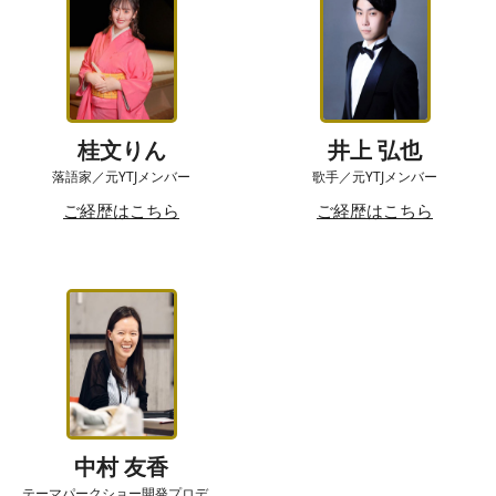
桂文りん
井上 弘也
落語家／元YTJメンバー
歌手／元YTJメンバー
ご経歴はこちら
ご経歴はこちら
中村 友香
テーマパークショー開発プロデ