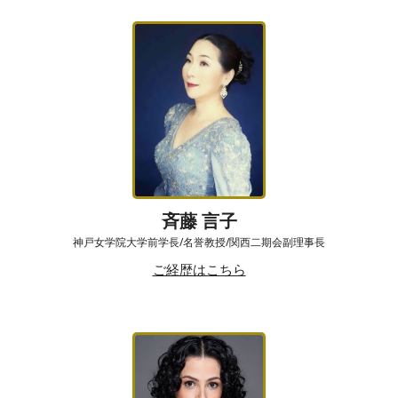
斉藤 言子
神戸女学院大学前学長/名誉教授/関西二期会副理事長
ご経歴はこちら