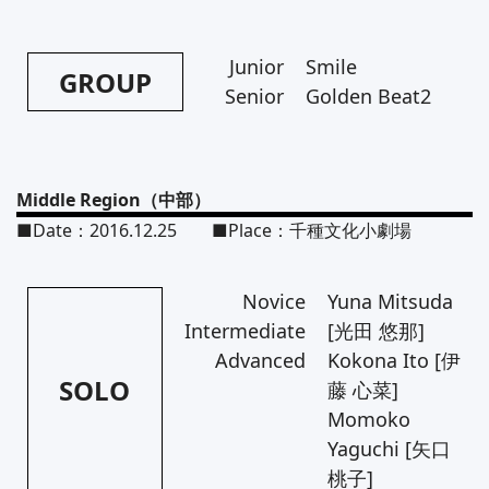
Junior
Smile
GROUP
Senior
Golden Beat2
Middle Region（中部）
■Date：2016.12.25 ■Place：千種文化小劇場
Novice
Yuna Mitsuda
Intermediate
[光田 悠那]
Advanced
Kokona Ito [伊
SOLO
藤 心菜]
Momoko
Yaguchi [矢口
桃子]