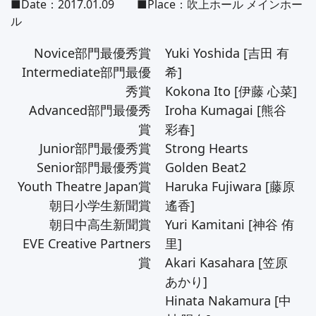
■Date：2017.01.09 ■Place：吹上ホール メインホー
ル
Novice部門最優秀賞
Yuki Yoshida [吉田 有
Intermediate部門最優
希]
秀賞
Kokona Ito [伊藤 心菜]
Advanced部門最優秀
Iroha Kumagai [熊谷
賞
彩春]
Junior部門最優秀賞
Strong Hearts
Senior部門最優秀賞
Golden Beat2
Youth Theatre Japan賞
Haruka Fujiwara [藤原
朝日小学生新聞賞
遙香]
朝日中高生新聞賞
Yuri Kamitani [神谷 侑
EVE Creative Partners
里]
賞
Akari Kasahara [笠原
あかり]
Hinata Nakamura [中