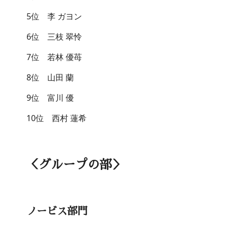
5位 李 ガヨン
6位 三枝 翠怜
7位 若林 優苺
8位 山田 蘭
9位 富川 優
10位 西村 蓮希
＜グループの部＞
ノービス部門