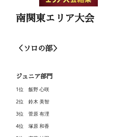
南関東エリア大会
＜ソロの部＞
ジュニア部門
1位 飯野 心咲
2位 鈴木 美智
3位 菅原 有浬
4位 塚原 和香