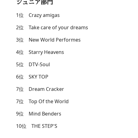
ジュニア部門
1位 Crazy amigas
2位 Take care of your dreams
3位 New World Performes
4位 Starry Heavens
5位 DTV-Soul
6位 SKY TOP
7位 Dream Cracker
7位 Top Of the World
9位 Mind Benders
10位 THE STEP'S