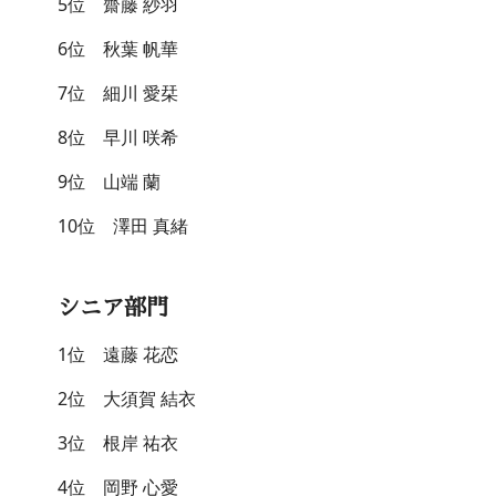
5位 齋藤 紗羽
6位 秋葉 帆華
7位 細川 愛栞
8位 早川 咲希
9位 山端 蘭
10位 澤田 真緒
シニア部門
1位 遠藤 花恋
2位 大須賀 結衣
3位 根岸 祐衣
4位 岡野 心愛