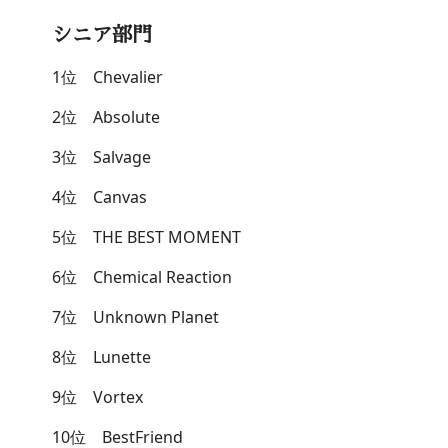
シニア部門
1位 Chevalier
2位 Absolute
3位 Salvage
4位 Canvas
5位 THE BEST MOMENT
6位 Chemical Reaction
7位 Unknown Planet
8位 Lunette
9位 Vortex
10位 BestFriend