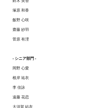
鈴木 美智
塚原 和香
飯野 心咲
齋藤 紗羽
菅原 有浬
- シニア部門 -
岡野 心愛
根岸 祐衣
李 佳詠
遠藤 花恋
大須賀 結衣