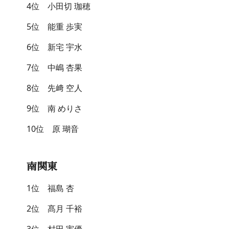
4位 小田切 珈穂
5位 能重 歩実
6位 新宅 宇水
7位 中嶋 杏果
8位 先﨑 空人
9位 南 めりさ
10位 原 瑚音
南関東
1位 福島 杏
2位 髙月 千裕
3位 村田 実優