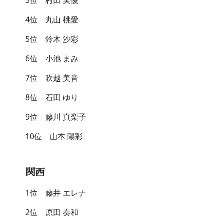
4位 丸山 桃愛
5位 鈴木 沙彩
6位 小池 まみ
7位 吹越 美音
8位 石田 ゆり
9位 藤川 真梨子
10位 山本 陽彩
関西
1位 藤井 エレナ
2位 原田 奏和