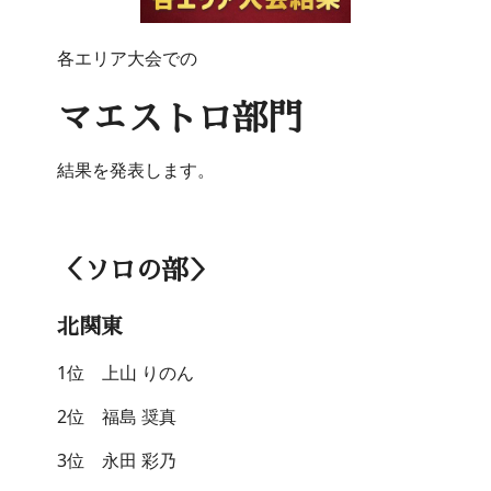
各エリア大会での
マエストロ部門
結果を発表します。
＜ソロの部＞
北関東
1位 上山 りのん
2位 福島 奨真
3位 永田 彩乃