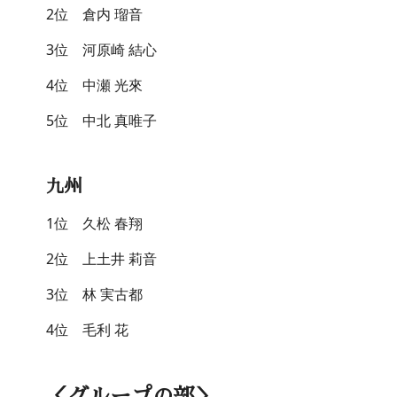
2位 倉内 瑠音
3位 河原崎 結心
4位 中瀬 光來
5位 中北 真唯子
九州
1位 久松 春翔
2位 上土井 莉音
3位 林 実古都
4位 毛利 花
＜グループの部＞