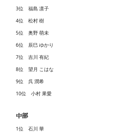
3位 福島 凛子
4位 松村 樹
5位 奥野 萌未
6位 辰巳 ゆかり
7位 吉川 有紀
8位 望月 こはな
9位 呉 潤希
10位 小村 果愛
中部
1位 石川 華